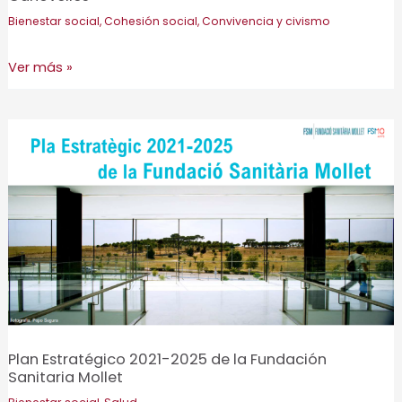
Bienestar social
,
Cohesión social
,
Convivencia y civismo
Diagnóstico
Ver más »
de
inclusión
y
exclusión
social
del
Plan
Local
de
Acción
Comunitaria
Inclusiva
Plan Estratégico 2021-2025 de la Fundación
Sanitaria Mollet
(PLACI)