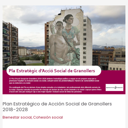
la
viabilidad
de
una
empresa
de
catering
vinculada
al
Aula
de
Hostelería
del
Plan Estratégico de Acción Social de Granollers
Ripollès
2018-2028
Bienestar social
,
Cohesión social