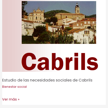
usuario
en
el
sector
sanitario
y
social
Estudio de las necesidades sociales de Cabrils
Bienestar social
Estudio
Ver más »
de