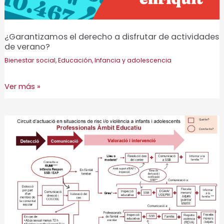
¿Garantizamos el derecho a disfrutar de actividades
de verano?
Bienestar social
,
Educación
,
Infancia y adolescencia
¿Garantizamos
Ver más »
el
derecho
a
disfrutar
de
actividades
de
verano?