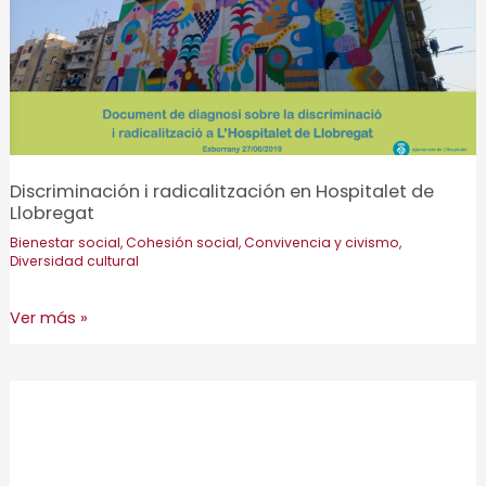
comedor
escolar
en
la
ESO
en
Discriminación i radicalitzación en Hospitalet de
la
Llobregat
comarca
Bienestar social
,
Cohesión social
,
Convivencia y civismo
,
del
Diversidad cultural
Baix
Llobregat
Discriminación
Ver más »
i
radicalitzación
en
Hospitalet
de