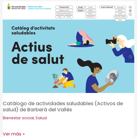
Salud
de
Sant
Feliu
de
Codines
2025-
2028
Catálogo de actividades saludables (Activos de
salud) de Barberà del Vallès
Bienestar social
,
Salud
Catálogo
Ver más »