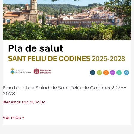
la
ejecución
del
Plan
Local
de
Salud
de
Masquefa
2024-
2027
Plan Local de Salud de Sant Feliu de Codines 2025-
2028
Bienestar social
,
Salud
Plan
Ver más »
Local
de