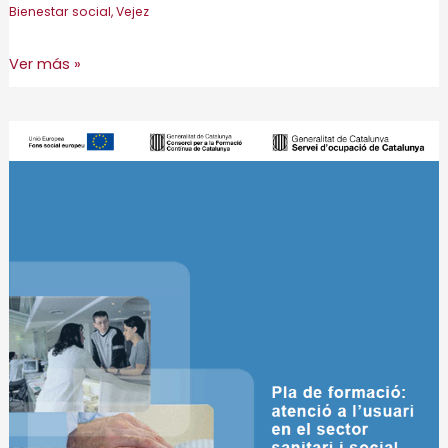
Bienestar social
,
Vejez
Estudio
Ver más »
para
decidir
la
ubicación
y
características
de
una
residencia
de
personas
mayores
en
el