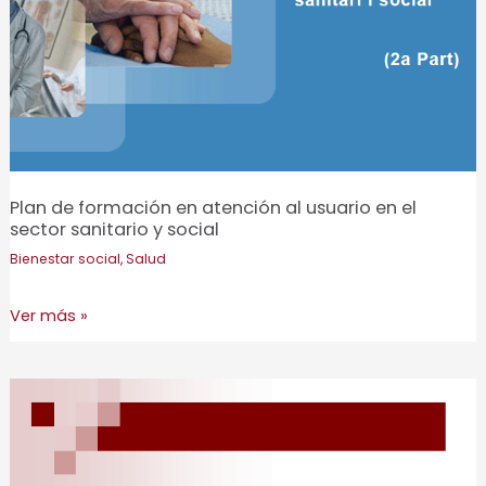
área
del
Ter-
Brugent
Plan de formación en atención al usuario en el
sector sanitario y social
Bienestar social
,
Salud
Plan
Ver más »
de
formación
en
atención
al