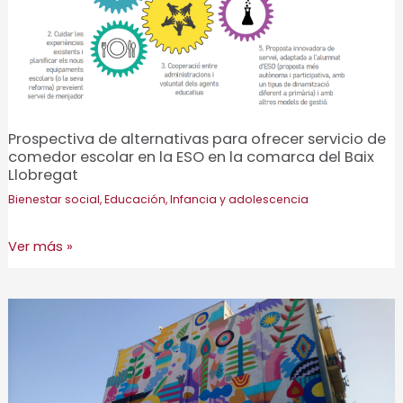
y/o
violencia
hacia
la
Infancia
y
Prospectiva de alternativas para ofrecer servicio de
Adolescencia
comedor escolar en la ESO en la comarca del Baix
en
Llobregat
Sant
Bienestar social
,
Educación
,
Infancia y adolescencia
Cugat
del
Prospectiva
Ver más »
Vallès
de
alternativas
para
ofrecer
servicio
de