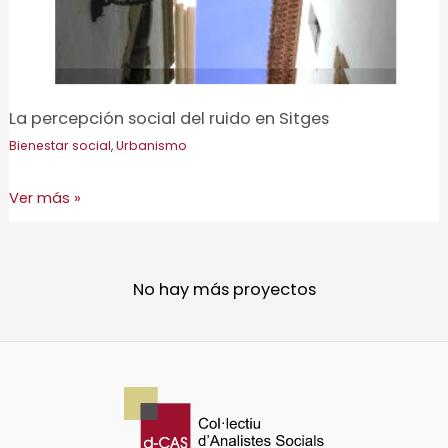
La percepción social del ruido en Sitges
Bienestar social
,
Urbanismo
La
Ver más »
percepción
social
del
No hay más proyectos
ruido
en
Sitges