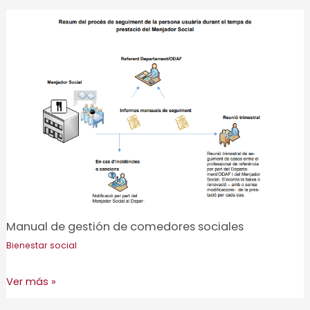
un
sistema
de
ayudas
para
familias
vulnerables
con
animales
domésticos
Manual de gestión de comedores sociales
Bienestar social
Manual
Ver más »
de