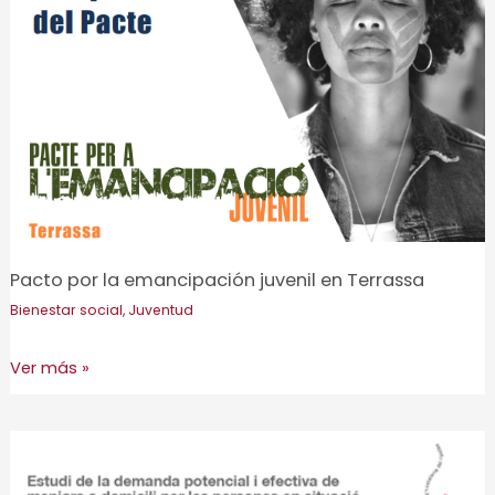
Sabadell
Pacto por la emancipación juvenil en Terrassa
Bienestar social
,
Juventud
Pacto
Ver más »
por
la
emancipación
juvenil