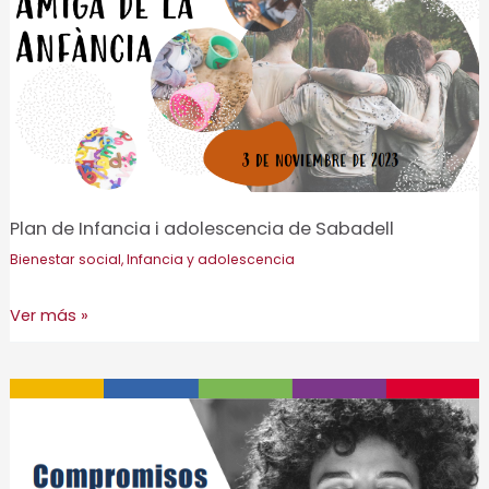
de
vacaciones
socioculturales
de
Sabadell
para
personas
mayores
Plan de Infancia i adolescencia de Sabadell
(SEVASS
Bienestar social
,
Infancia y adolescencia
60+)
Plan
Ver más »
de
Infancia
i
adolescencia
de