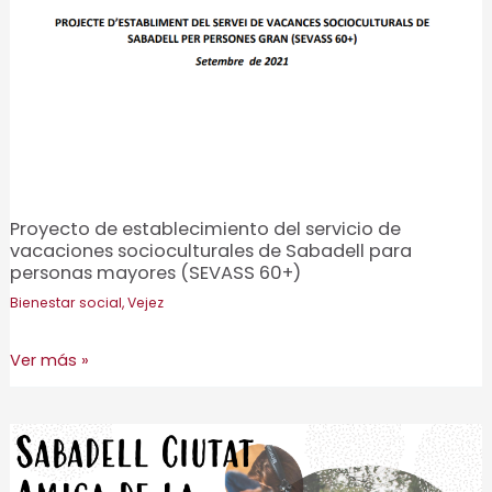
Llobregat
Proyecto de establecimiento del servicio de
vacaciones socioculturales de Sabadell para
personas mayores (SEVASS 60+)
Bienestar social
,
Vejez
Proyecto
Ver más »
de
establecimiento
del
servicio