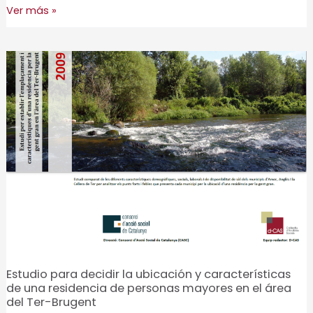
Plan
Ver más »
Estratégico
de
Acción
Social
de
Granollers
2018-
2028
Estudio para decidir la ubicación y características
de una residencia de personas mayores en el área
del Ter-Brugent