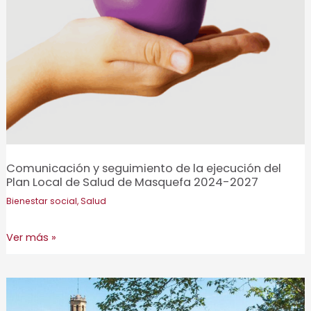
Participación
Promoción económica
Salud
Urbanismo
Vejez
Vivienda
Comunicación y seguimiento de la ejecución del
Plan Local de Salud de Masquefa 2024-2027
Bienestar social
,
Salud
Comunicación
Ver más »
y
seguimiento
de