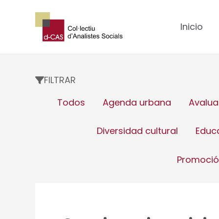
Ir
al
Inicio
contenido
FILTRAR
Filter
Todos
Agenda urbana
Avalua
posts
by
Diversidad cultural
Educ
category
Promoci