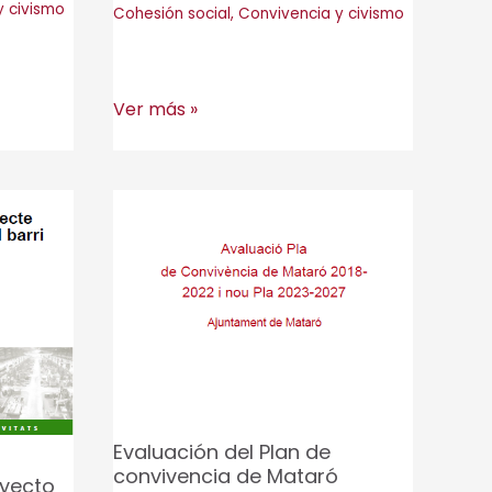
y civismo
Cohesión social
,
Convivencia y civismo
Plan
Ver más »
Local
para
la
Promoción
de
la
Convivencia
en
Badalona
Evaluación del Plan de
convivencia de Mataró
oyecto