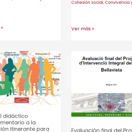
Cohesión social
,
Convivencia 
 »
Plan
Ver más »
Estratégico
ncia
de
Convivencia
les
y
Civismo
de
Lleida
2023-
2027
l didáctico
mentario a la
ión itinerante para
Evaluación final del Pr