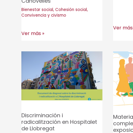
Canovelles
Bienestar social
,
Cohesión social
,
Convivencia y civismo
Mesa
Ver más
Diagnóstico
Ver más »
de
de
convive
inclusión
de
y
Canovel
exclusión
social
del
Plan
Local
de
Discriminación i
Materia
Acción
radicalitzación en Hospitalet
comple
Comunitaria
de Llobregat
exposic