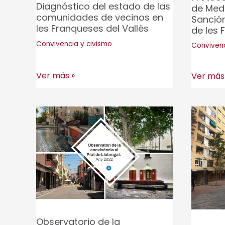
y
Diagnóstico del estado de las
de Medi
comunidades de vecinos en
rumores
Sanció
les Franqueses del Vallès
de les 
sobre
Convivencia y civismo
Convivenc
la
diversida
Diagnóstico
Ver más »
Protoco
Ver más
Viaje
del
y
a
estado
guía
Tatinutr
de
de
las
recurso
comunidades
de
de
Medidas
vecinos
Alternat
en
a
les
la
Franqueses
Sanción
Observatorio de la