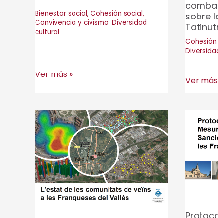
combati
Inclusiva
Bienestar social
,
Cohesión social
,
sobre l
(PLACI)
Convivencia y civismo
,
Diversidad
Tatinut
cultural
de
Cohesión 
Canovelles
Diversidad
Discriminación
Ver más »
Material
Ver más
i
didáctic
radicalitzación
complem
en
a
Hospitalet
la
de
exposici
Llobregat
itineran
para
combati
prejuicio
Protoco