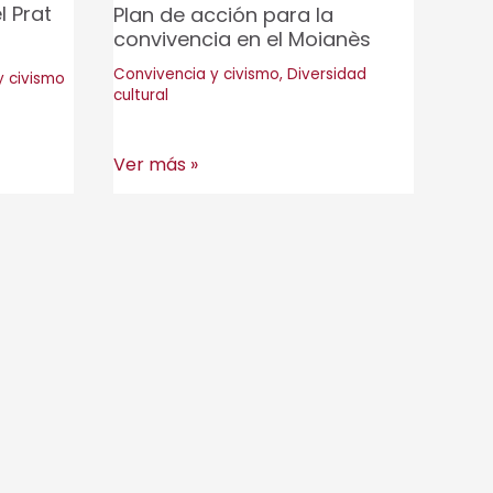
l Prat
Plan de acción para la
convivencia en el Moianès
Convivencia y civismo
,
Diversidad
y civismo
cultural
Plan
Ver más »
de
acción
para
la
convivencia
en
el
Moianès