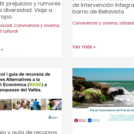
r prejuicios y rumores
de Intervención Integra
a diversidad: Viaje a
barrio de Bellavista
ropo.
Convivencia y civismo
,
Urbani
social
,
Convivencia y civismo
,
 cultural
Evaluación
Ver más »
 »
final
o
del
entario
Proyecto
de
Intervención
ón
Integral
te
del
barrio
r
de
s
lo y guía de recursos
Bellavista