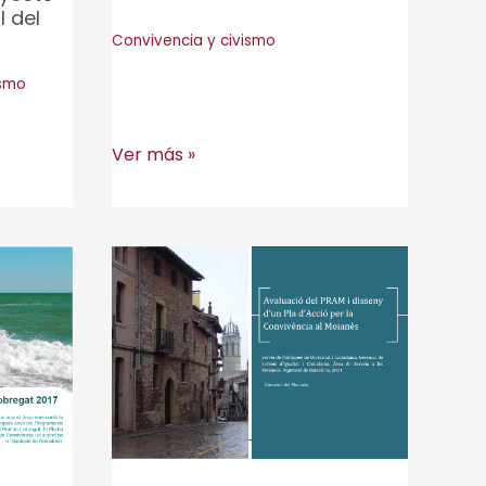
l del
Convivencia y civismo
smo
Evaluación
Ver más »
del
Plan
de
convivencia
de
Mataró