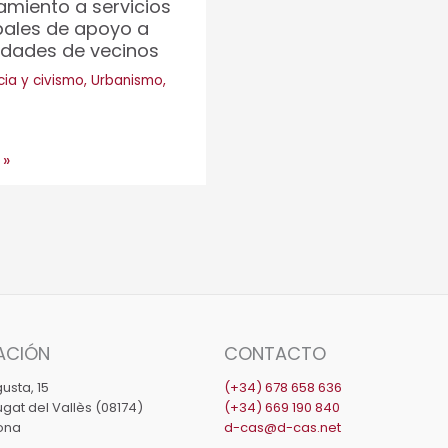
miento a servicios
ica
pales de apoyo a
dades de vecinos
ia y civismo
,
Urbanismo
,
ses
miento
 »
ales
ACIÓN
CONTACTO
ades
usta, 15
(+34) 678 658 636
gat del Vallès (08174)
(+34) 669 190 840
ona
d-cas@d-cas.net