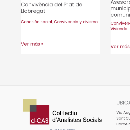
Asesora
Convivència del Prat de
del
Económ
munici
Llobregat
Vallès
comuni
(MASE)
Cohesión social
,
Convivencia y civismo
de
Convivenc
Vivienda
les
Franque
Observatorio
Ver más »
Asesora
Ver más
del
de
a
Vallès
la
servicios
Convivència
municip
del
de
Prat
apoyo
de
a
UBIC
Llobregat
comunid
Via Aug
de
Sant Cu
vecinos
Barcel