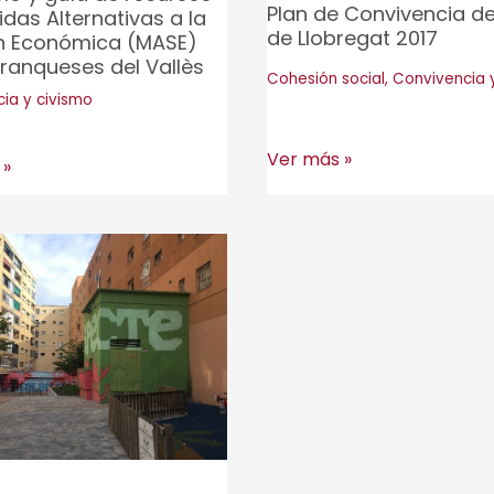
Plan de Convivencia de
das Alternativas a la
de Llobregat 2017
n Económica (MASE)
Franqueses del Vallès
Cohesión social
,
Convivencia 
ia y civismo
d:
Plan
Ver más »
lo
 »
de
Convivencia
opo.
del
Prat
s
de
Llobregat
2017
ivas