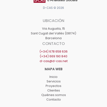
a
comunidades
D-CAS © 2026
de
UBICACIÓN
vecinos
Via Augusta, 15
Sant Cugat del Vallès (08174)
Barcelona
CONTACTO
(+34) 678 658 636
(+34) 669 190 840
d-cas@d-cas.net
Inicio
Servicios
Proyectos
Clientes
Quiénes somos
Contacto