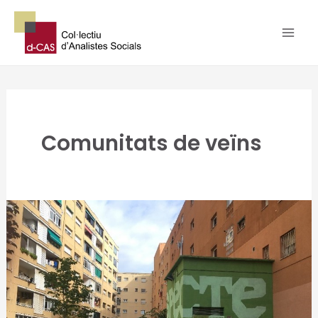
Ir
al
contenido
Comunitats de veïns