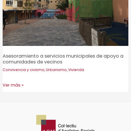
Asesoramiento a servicios municipales de apoyo a
comunidades de vecinos
Convivencia y civismo
,
Urbanismo
,
Vivienda
Asesoramiento
Ver más »
a
servicios
municipales
de
apoyo