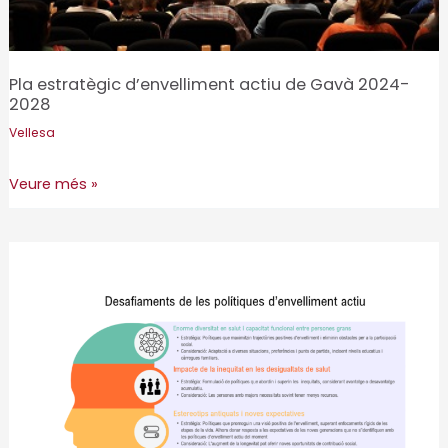
Pla estratègic d’envelliment actiu de Gavà 2024-
2028
Vellesa
Pla
Veure més »
estratègic
d’envelliment
actiu
de
Gavà
2024-
2028