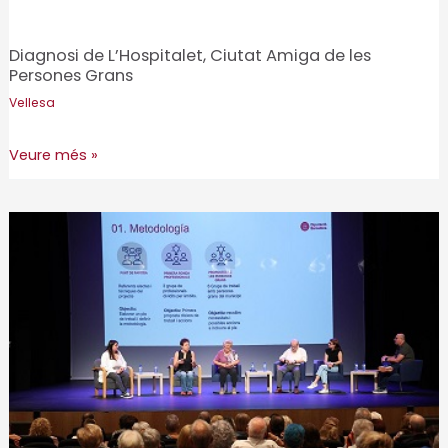
Diagnosi de L’Hospitalet, Ciutat Amiga de les
Persones Grans
Vellesa
Diagnosi
Veure més »
de
L’Hospitalet,
Ciutat
Amiga
de
les
Persones
Grans