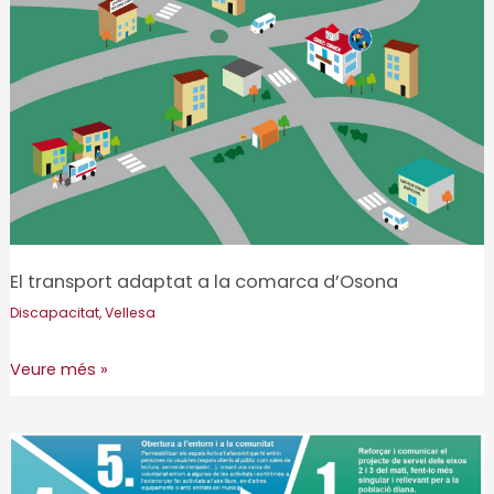
socioculturals
de
Sabadell
per
persones
grans
(SEVASS
60+)
El transport adaptat a la comarca d’Osona
Discapacitat
,
Vellesa
El
Veure més »
transport
adaptat
a
la