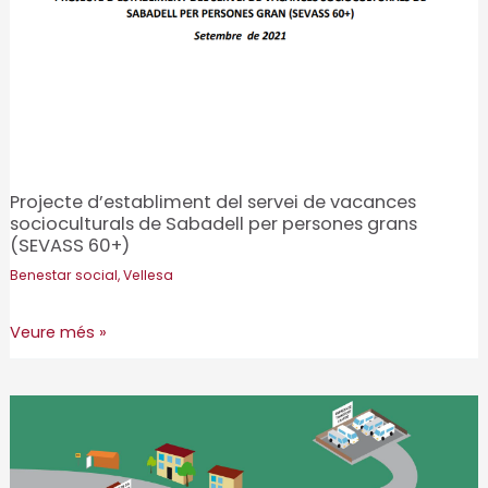
Pla
60
i
+.
Projecte d’establiment del servei de vacances
socioculturals de Sabadell per persones grans
(SEVASS 60+)
Benestar social
,
Vellesa
Projecte
Veure més »
d’establiment
del
servei
de
vacances