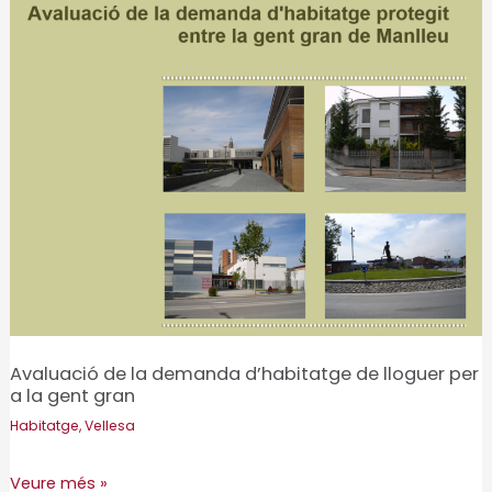
les
prescripcions
potencialment
inadequades
en
pacients
majors
de
65
anys
en
Atenció
Primària
Avaluació de la demanda d’habitatge de lloguer per
a la gent gran
Habitatge
,
Vellesa
Avaluació
Veure més »