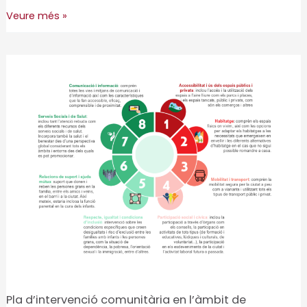
Pla
Veure més »
d’envelliment
actiu
i
saludable
de
Reus,
2022-
2026
Pla d’intervenció comunitària en l’àmbit de