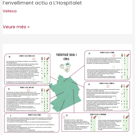
l’envelliment actiu a L’Hospitalet
Vellesa
Pla
Veure més »
d’intervenció
comunitària
en
l’àmbit
de
l’envelliment
actiu
a
L’Hospitalet