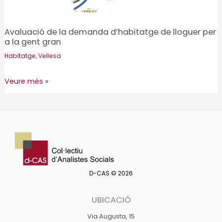
Brugent
Avaluació de la demanda d’habitatge de lloguer per
a la gent gran
Habitatge
,
Vellesa
Avaluació
Veure més »
de
la
demanda
d’habitatge
de
lloguer
D-CAS © 2026
per
a
UBICACIÓ
la
gent
Via Augusta, 15