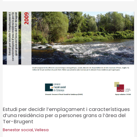
transport
adaptat
a
la
comarca
del
Baix
Ebre.
Situació
actual
i
escenaris
de
Estudi per decidir l’emplaçament i característiques
futur
d’una residència per a persones grans a l’àrea del
Ter-Brugent
Benestar social
,
Vellesa