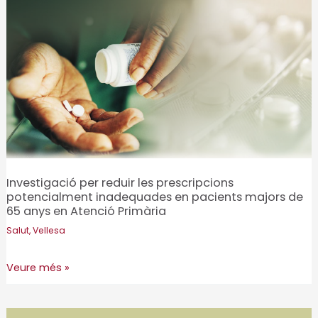
Participació
Promoció econòmica
Salut
Urbanisme
Vellesa
Investigació per reduir les prescripcions
potencialment inadequades en pacients majors de
65 anys en Atenció Primària
Salut
,
Vellesa
Investigació
Veure més »
per
reduir