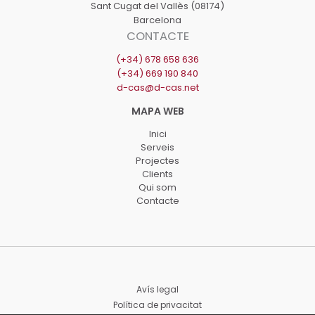
Sant Cugat del Vallès (08174)
gran
Barcelona
CONTACTE
(+34) 678 658 636
(+34) 669 190 840
d-cas@d-cas.net
Inici
Serveis
Projectes
Clients
Qui som
Contacte
Avís legal
Política de privacitat