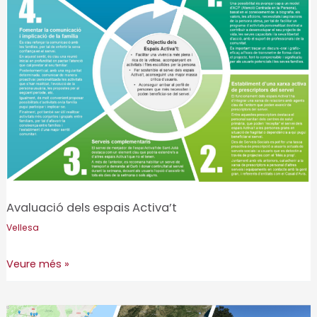
comarca
d’Osona
Avaluació dels espais Activa’t
Vellesa
Avaluació
Veure més »
dels
espais