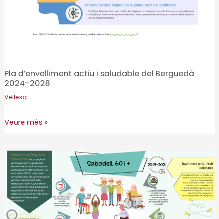
Pla d’envelliment actiu i saludable del Berguedà
2024-2028
Vellesa
Pla
Veure més »
d’envelliment
actiu
i
saludable
del
Berguedà
2024-