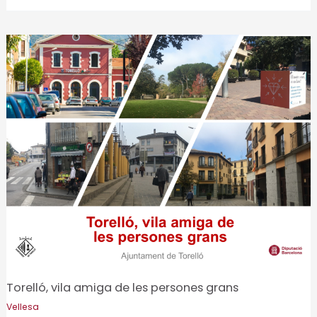
de
la
demanda
d’habitatge
de
lloguer
per
a
la
gent
gran
Torelló, vila amiga de les persones grans
Vellesa