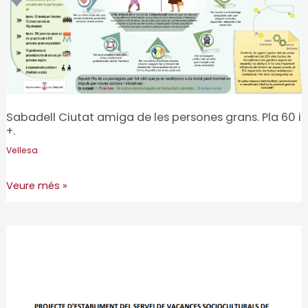
2028
Sabadell Ciutat amiga de les persones grans. Pla 60 i
+.
Vellesa
Sabadell
Veure més »
Ciutat
amiga
de
les
persones
grans.