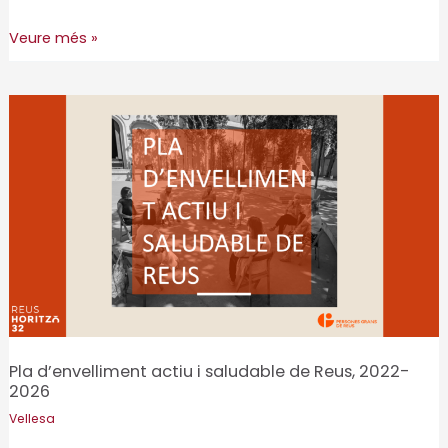
Torelló,
Veure més »
vila
amiga
de
les
persones
grans
Pla d’envelliment actiu i saludable de Reus, 2022-
2026
Vellesa