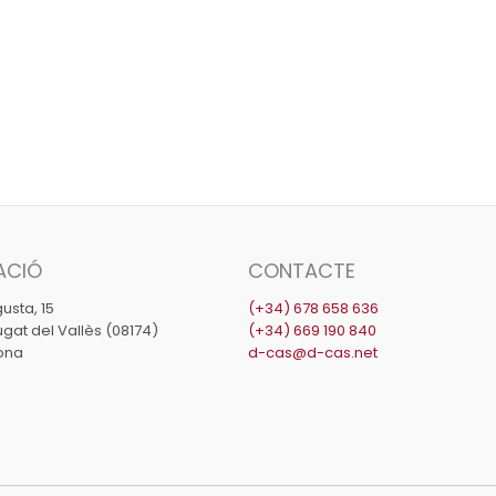
ACIÓ
CONTACTE
usta, 15
(+34) 678 658 636
gat del Vallès (08174)
(+34) 669 190 840
ona
d-cas@d-cas.net