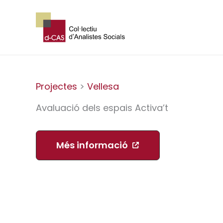
Vés
al
contingut
Projectes
>
Vellesa
Avaluació dels espais Activa’t
Més informació