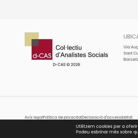
en
atenció
a
l’usuari
UBIC
en
Via Aug
el
Sant Cu
sector
Barcel
D-CAS © 2026
sanitari
i
social
Avís legal
Política de privacitat
Declaració d'accessibilitat
Utilitzem cookies per a oferir
Podeu esbrinar més sobre qu