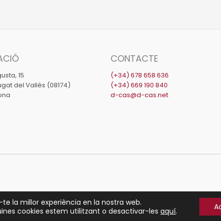
ACIÓ
CONTACTE
usta, 15
(+34) 678 658 636
gat del Vallès (08174)
(+34) 669 190 840
ona
d-cas@d-cas.net
-te la millor experiència en la nostra web.
A
ines cookies estem utilitzant o desactivar-les
aquí
.