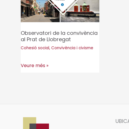
Observatori de la convivència
al Prat de Llobregat
Cohesió social
,
Convivència i civisme
Observatori
Veure més »
de
la
convivència
al
Prat
de
UBIC
Llobregat