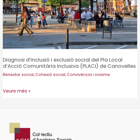
Diagnosi d’inclusió i exclusió social del Pla Local
d’Acció Comunitària Inclusiva (PLACI) de Canovelles
Benestar social
,
Cohesió social
,
Convivència i civisme
Diagnosi
Veure més »
d’inclusió
i
exclusió
social
del