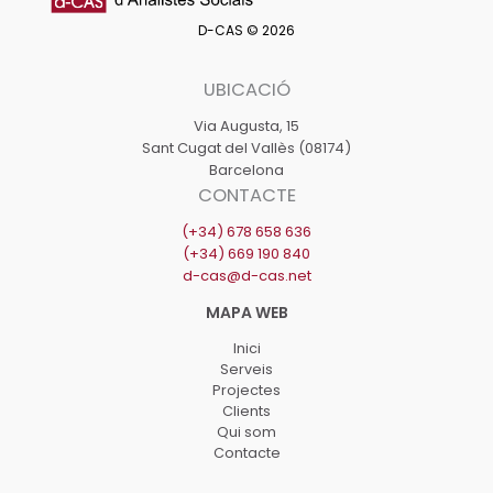
Pla
D-CAS © 2026
Local
d’Acció
UBICACIÓ
Comunitària
Inclusiva
Via Augusta, 15
Sant Cugat del Vallès (08174)
(PLACI)
Barcelona
de
CONTACTE
Canovelles
(+34) 678 658 636
(+34) 669 190 840
d-cas@d-cas.net
Inici
Serveis
Projectes
Clients
Qui som
Contacte