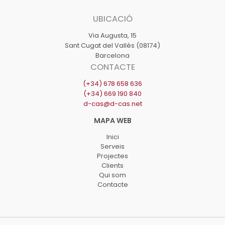
UBICACIÓ
Via Augusta, 15
Sant Cugat del Vallès (08174)
Barcelona
CONTACTE
(+34) 678 658 636
(+34) 669 190 840
d-cas@d-cas.net
Inici
Serveis
Projectes
Clients
Qui som
Contacte