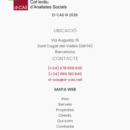
de
Martorell
D-CAS © 2026
2023-
2030
UBICACIÓ
Via Augusta, 15
Sant Cugat del Vallès (08174)
Barcelona
CONTACTE
(+34) 678 658 636
(+34) 669 190 840
d-cas@d-cas.net
Inici
Serveis
Projectes
Clients
Qui som
Contacte