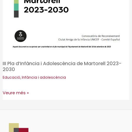
III Pla d’Infància i Adolescència de Martorell 2023-
2030
Educació
,
Infància i adolescència
III
Veure més »
Pla
d’Infància
i
Adolescència