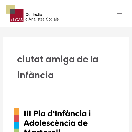
Vés
al
contingut
ciutat amiga de la
infància