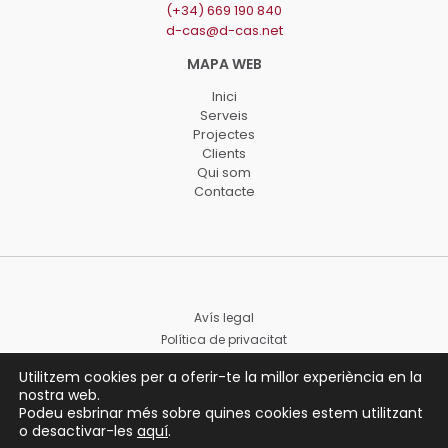
(+34) 669 190 840
d-cas@d-cas.net
Inici
Serveis
Projectes
Clients
Qui som
Contacte
Avís legal
Política de privacitat
Declaració d'accessibilitat
Utilitzem cookies per a oferir-te la millor experiència en la
nostra web.
Podeu esbrinar més sobre quines cookies estem utilitzant
o desactivar-les
aquí
.