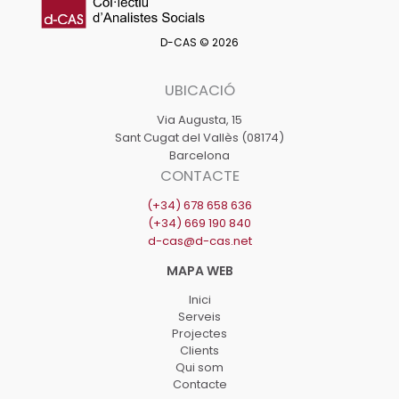
D-CAS © 2026
UBICACIÓ
Via Augusta, 15
Sant Cugat del Vallès (08174)
Barcelona
CONTACTE
(+34) 678 658 636
(+34) 669 190 840
d-cas@d-cas.net
Inici
Serveis
Projectes
Clients
Qui som
Contacte