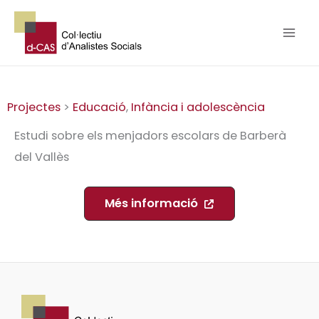
Vés
al
contingut
Projectes
>
Educació
,
Infància i adolescència
Estudi sobre els menjadors escolars de Barberà
del Vallès
Més informació