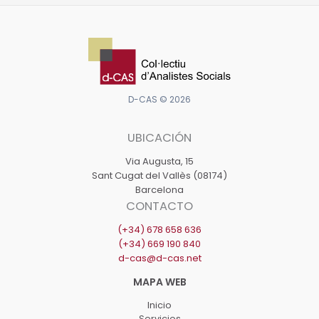
sociales
de
las
personas
inmigrantes
residentes
D-CAS © 2026
en
UBICACIÓN
los
barrios
Via Augusta, 15
del
Sant Cugat del Vallès (08174)
Barcelona
Distrito
CONTACTO
VI
(+34) 678 658 636
de
(+34) 669 190 840
Sabadell
d-cas@d-cas.net
Inicio
Servicios