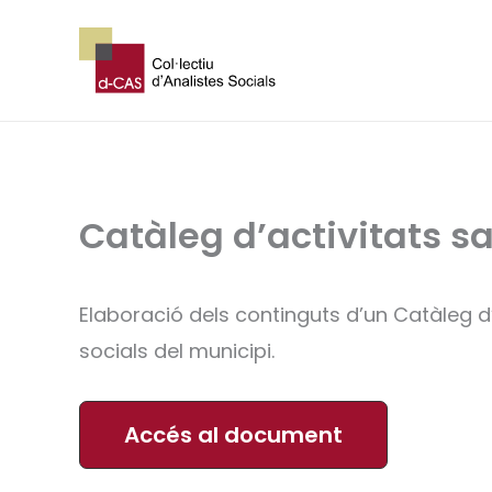
Vés
al
contingut
Catàleg d’activitats s
Elaboració dels continguts d’un Catàleg d’a
socials del municipi.
Accés al document