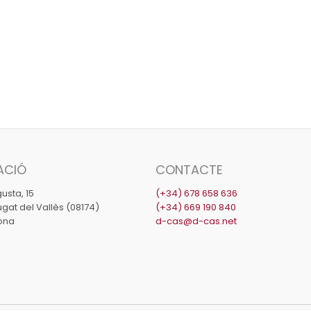
ACIÓ
CONTACTE
usta, 15
(+34) 678 658 636
gat del Vallès (08174)
(+34) 669 190 840
ona
d-cas@d-cas.net