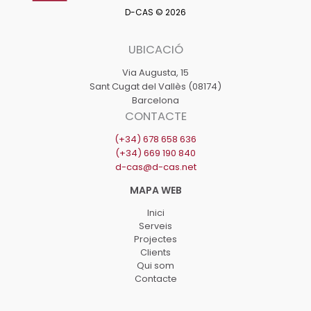
D-CAS © 2026
UBICACIÓ
Via Augusta, 15
Sant Cugat del Vallès (08174)
Barcelona
CONTACTE
(+34) 678 658 636
(+34) 669 190 840
d-cas@d-cas.net
Inici
Serveis
Projectes
Clients
Qui som
Contacte