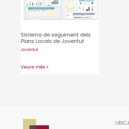
Sistema de seguiment dels
Plans Locals de Joventut
Joventut
Sistema
Veure més »
de
seguiment
dels
Plans
Locals
de
UBIC
Joventut