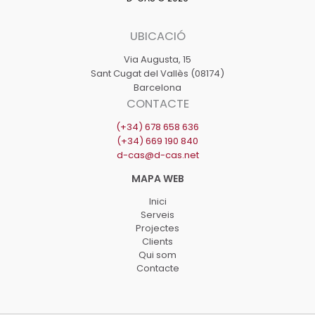
2023-
2030
UBICACIÓ
Via Augusta, 15
Sant Cugat del Vallès (08174)
Barcelona
CONTACTE
(+34) 678 658 636
(+34) 669 190 840
d-cas@d-cas.net
Inici
Serveis
Projectes
Clients
Qui som
Contacte