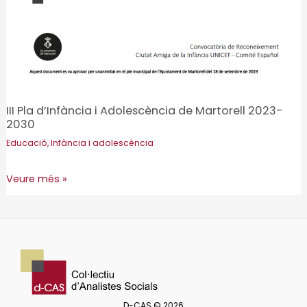
III Pla d’Infància i Adolescència de Martorell 2023-
2030
Educació
,
Infància i adolescència
III
Veure més »
Pla
d’Infància
i
Adolescència
de
Martorell
D-CAS © 2026