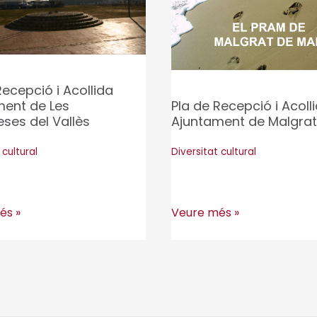
Recepció i Acollida
Pla de Recepció i Acoll
ment de Les
Ajuntament de Malgrat
ses del Vallès
Diversitat cultural
 cultural
Pla
Veure més »
és »
de
Recepció
ó
i
Acollida
Ajuntament
ent