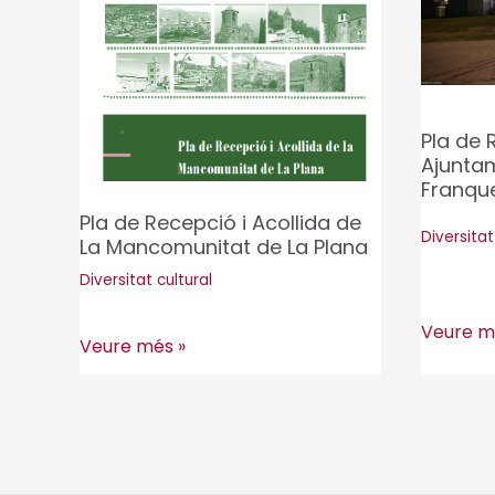
Pla de 
Ajunta
Franque
Pla de Recepció i Acollida de
Diversitat
La Mancomunitat de La Plana
Diversitat cultural
Pla
Veure m
Pla
Veure més »
de
de
Recepci
Recepció
i
i
Acollida
Acollida
Ajuntam