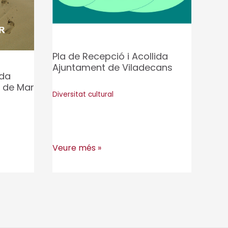
Pla de Recepció i Acollida
Ajuntament de Viladecans
ida
 de Mar
Diversitat cultural
Pla
Veure més »
de
Recepció
i
Acollida
Ajuntament