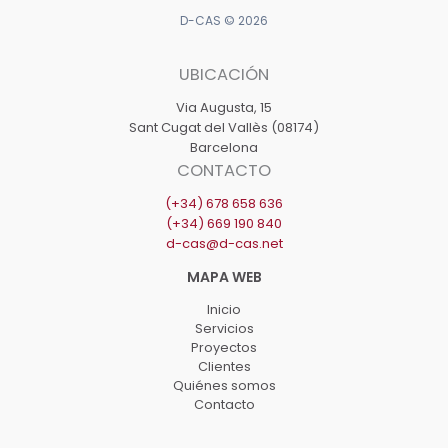
del
D-CAS © 2026
Baix
Empordà
UBICACIÓN
2024-
Via Augusta, 15
2027
Sant Cugat del Vallès (08174)
Barcelona
CONTACTO
(+34) 678 658 636
(+34) 669 190 840
d-cas@d-cas.net
Inicio
Servicios
Proyectos
Clientes
Quiénes somos
Contacto