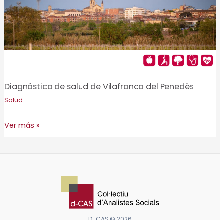
Diagnóstico de salud de Vilafranca del Penedès
Salud
Diagnóstico
Ver más »
de
salud
de
Vilafranca
del
Penedès
D-CAS © 2026