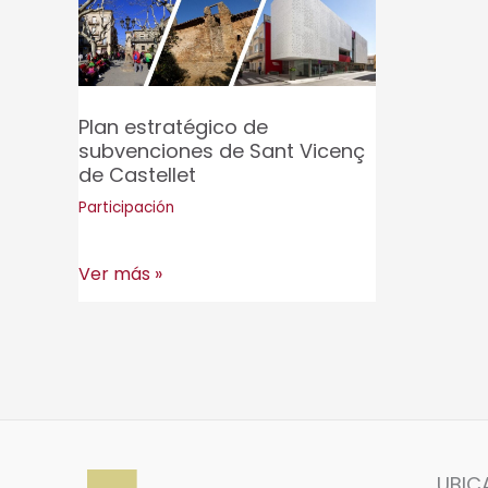
Plan estratégico de
subvenciones de Sant Vicenç
de Castellet
Participación
Plan
Ver más »
estratégico
de
subvenciones
de
Sant
Vicenç
UBIC