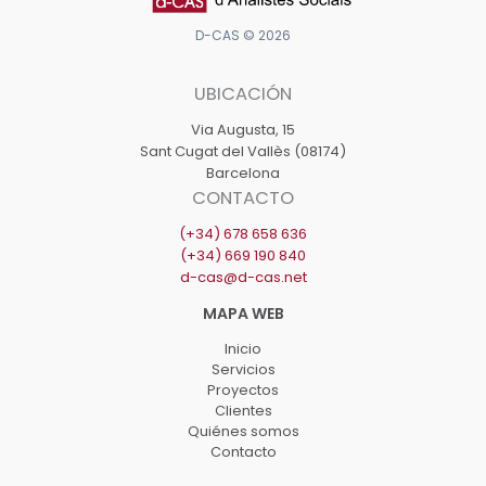
de
Arenys
D-CAS © 2026
de
UBICACIÓN
Mar
Via Augusta, 15
Sant Cugat del Vallès (08174)
Barcelona
CONTACTO
(+34) 678 658 636
(+34) 669 190 840
d-cas@d-cas.net
Inicio
Servicios
Proyectos
Clientes
Quiénes somos
Contacto