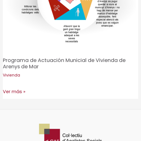
Programa de Actuación Municial de Vivienda de
Arenys de Mar
Vivienda
Programa
Ver más »
de
Actuación
Municial
de
Vivienda